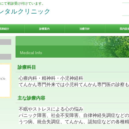
話にて初診受け付けています。
ンタルクリニック
医師紹介
診療案内
治療方針
院内設
Medical Info
診療科目
心療内科・精神科・小児神経科
ンビル
てんかん専門外来では小児科てんかん専門医の診察
主な診療内容
不眠やストレスによる心の悩み
パニック障害、社会不安障害、自律神経失調症など
うつ病、統合失調症、てんかん、認知症などの各種