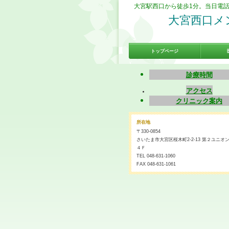
大宮駅西口から徒歩1分。当日電
大宮西口メ
トップページ
診療時間
アクセス
クリニック案内
所在地
〒330-0854
さいたま市大宮区桜木町2-2-13 第２ユニオ
４Ｆ
TEL 048-631-1060
FAX 048-631-1061